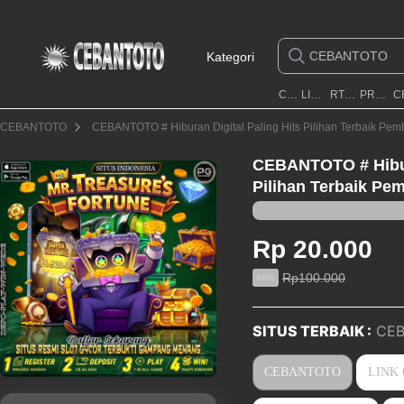
Kategori
CEBANTOTO
LINK CEBANTOTO
RTP CEBANTOTO
PROMO CEBANTOTO
CEBANTOTO
CEBANTOTO # Hiburan Digital Paling Hits Pilihan Terbaik Pemburu H
CEBANTOTO # Hibura
Pilihan Terbaik Pe
Rp 20.000
Harga
Rp100.000
diskon
80%
sebelum
diskon
SITUS TERBAIK :
CEB
CEBANTOTO
LINK