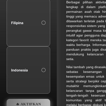
Berbagai pilihan aktivi
lengkap di dalam platf
permainan asah otak hing
tinggi yang memacu adre
ditawarkan terletak pada 
Filipina
responsivitas sistem yang
perangkat gawai masa kin
intuitif agar pengguna 
kategori favorit mereka
waktu berharga. Informas
panduan praktis juga dis
mendukung kelancaran a
setia.
Nilai tambah yang dirasa
Indonesia
sebatas kesenangan 
kesempatan emas untuk 
serta strategi berpikir c
mutakhir memungkinka
kelancaran tanpa gangg
tengah-tengah keserua
komunitas yang aktif 
🔥 AKTIFKAN
melalui berbagai diskusi 